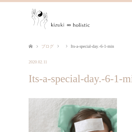
ブログ
Its-a-special-day.-6-1-min
2020.02.11
Its-a-special-day.-6-1-m