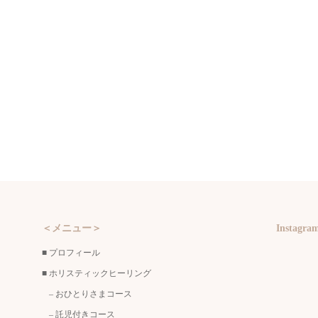
＜メニュー＞
Instagra
■
プロフィール
■
ホリスティックヒーリング
–
おひとりさまコース
–
託児付きコース