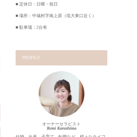
■ 定休日：日曜・祝日
■ 場所：中城村字南上原（琉大東口近く）
■ 駐車場：2台有
PROFILE
オーナーセラピスト
Remi Karashima
結婚、出産、子育て、転職など、様々なライフ