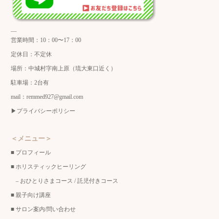
—
営業時間：10：00〜17：00
定休日：不定休
場所：中城村字南上原（琉大東口近く）
駐車場：2台有
mail：remmed927@gmail.com
▶︎
プライバシーポリシー
＜メニュー＞
■
プロフィール
■
ホリスティックヒーリング
–
おひとりさまコース
/
託児付きコース
■
親子向け講座
■
サロン案内/問い合わせ