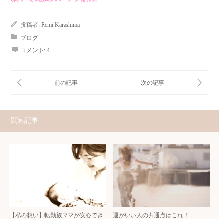
投稿者:
Remi Karashima
ブログ
コメント:
4
関連記事
【私の想い】転勤族ママが安心でき
運がいい人の共通点はこれ！